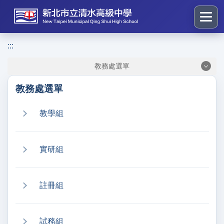
跳
到
主
要
:::
:::
內
教務處選單
容
區
教務處選單
塊
教學組
實研組
註冊組
試務組