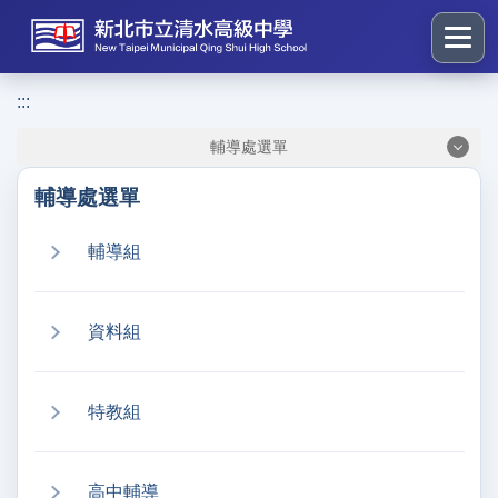
跳
到
主
要
:::
:::
內
輔導處選單
容
區
輔導處選單
塊
輔導組
資料組
特教組
高中輔導