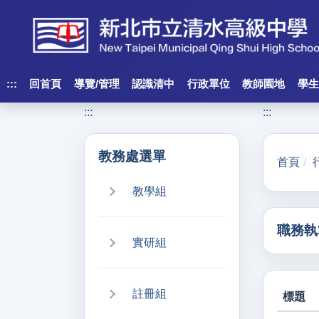
跳
到
主
要
內
:::
回首頁
導覽/管理
認識清中
行政單位
教師園地
學生
容
:::
:::
區
塊
教務處選單
首頁
教學組
職務執
實研組
註冊組
標題