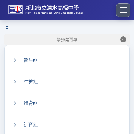
跳
到
主
要
:::
:::
內
學務處選單
容
區
塊
衛生組
生教組
體育組
訓育組