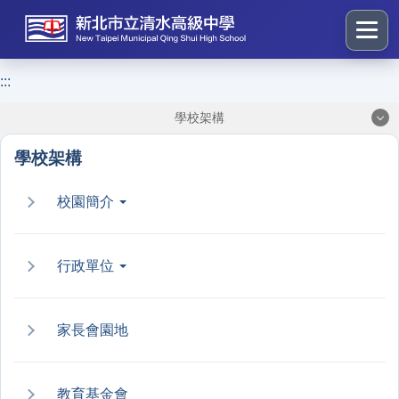
跳
到
主
要
:::
:::
內
學校架構
容
區
學校架構
塊
校園簡介
行政單位
家長會園地
教育基金會