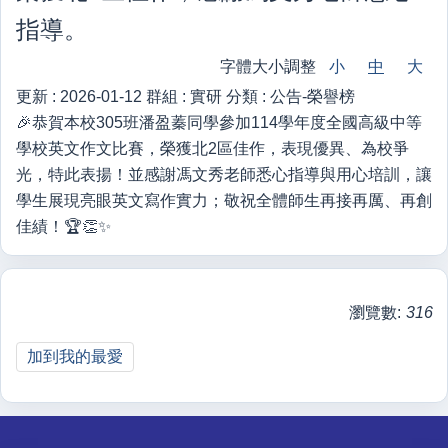
指導。
字體大小調整
小
中
大
更新 :
2026-01-12
群組 :
實研
分類 :
公告-榮譽榜
🎉恭賀本校305班潘盈蓁同學參加114學年度全國高級中等
學校英文作文比賽，榮獲北2區佳作，表現優異、為校爭
光，特此表揚！並感謝馮文秀老師悉心指導與用心培訓，讓
學生展現亮眼英文寫作實力；敬祝全體師生再接再厲、再創
佳績！🏆👏✨
瀏覽數:
316
加到我的最愛