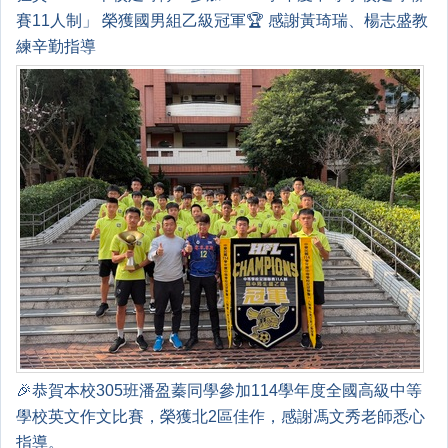
賽11人制」 榮獲國男組乙級冠軍🏆 感謝黃琦瑞、楊志盛教
練辛勤指導
🎉恭賀本校305班潘盈蓁同學參加114學年度全國高級中等
學校英文作文比賽，榮獲北2區佳作，感謝馮文秀老師悉心
指導。