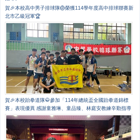
賀🎉本校高中男子排球隊🏐榮獲114學年度高中排球聯賽新
北市乙級冠軍🏆
賀🎉本校跆拳道隊🥋參加「114年總統盃全國跆拳道錦標
賽」表現優異 感謝童雅琳、童品臻、林庭安教練辛勤指導