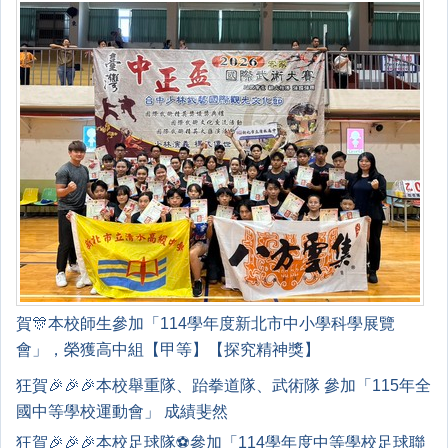
賀🎊本校師生參加「114學年度新北市中小學科學展覽
會」，榮獲高中組【甲等】【探究精神獎】
狂賀🎉🎉🎉本校舉重隊、跆拳道隊、武術隊 參加「115年全
國中等學校運動會」 成績斐然
狂賀🎉🎉🎉本校足球隊⚽️參加「114學年度中等學校足球聯