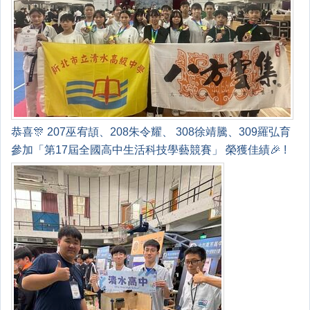
恭喜🎊 207巫宥頡、208朱令耀、 308徐靖騰、309羅弘育
參加「第17屆全國高中生活科技學藝競賽」 榮獲佳績🎉 !