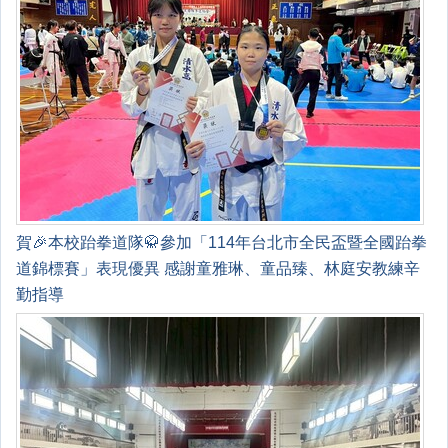
賀🎉本校跆拳道隊🥋參加「114年台北市全民盃暨全國跆拳
道錦標賽」表現優異 感謝童雅琳、童品臻、林庭安教練辛
勤指導