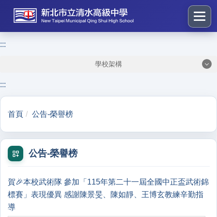
跳
到
主
要
:::
:::
內
學校架構
容
區
:::
塊
首頁
公告-榮譽榜
公告-榮譽榜
賀🎉本校武術隊 參加「115年第二十一屆全國中正盃武術錦
標賽」表現優異 感謝陳景旻、陳如靜、王博玄教練辛勤指
導