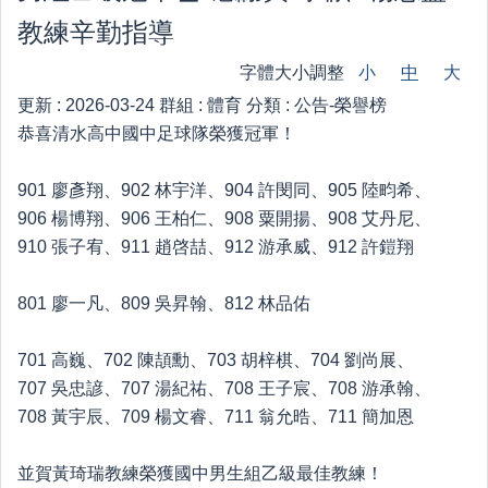
教練辛勤指導
字體大小調整
小
中
大
更新 :
2026-03-24
群組 :
體育
分類 :
公告-榮譽榜
恭喜清水高中國中足球隊榮獲冠軍！
901 廖彥翔、902 林宇洋、904 許閔同、905 陸畇希、
906 楊博翔、906 王柏仁、908 粟開揚、908 艾丹尼、
910 張子宥、911 趙啓喆、912 游承威、912 許鎧翔
801 廖一凡、809 吳昇翰、812 林品佑
701 高巍、702 陳頡勳、703 胡梓棋、704 劉尚展、
707 吳忠諺、707 湯紀祐、708 王子宸、708 游承翰、
708 黃宇辰、709 楊文睿、711 翁允晧、711 簡加恩
並賀黃琦瑞教練榮獲國中男生組乙級最佳教練！