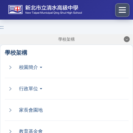
跳
到
主
要
:::
:::
內
學校架構
容
區
學校架構
塊
校園簡介
行政單位
家長會園地
教育基金會