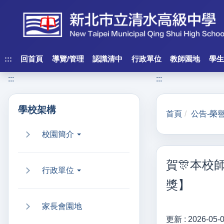
跳
到
主
要
內
:::
回首頁
導覽/管理
認識清中
行政單位
教師園地
學生
容
:::
:::
區
塊
學校架構
首頁
公告-榮
校園簡介
賀🎊本校
行政單位
獎】
家長會園地
更新 :
2026-05-