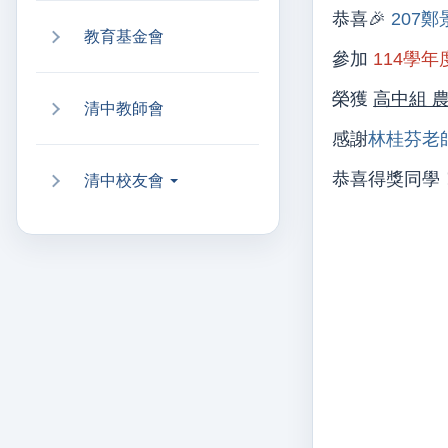
恭喜🎉
207
教育基金會
參加
114學
榮獲
高中組 
清中教師會
感謝
林桂芬老
恭喜得獎同學
清中校友會