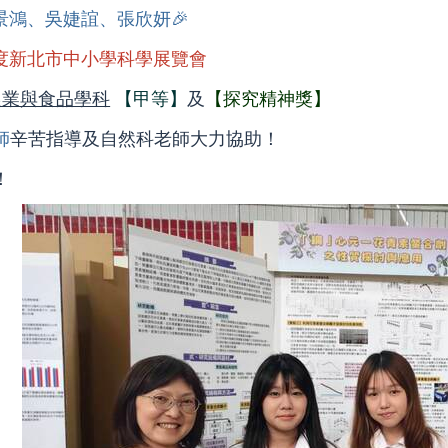
鄭景鴻、吳婕誼、張欣妍🎉
年度新北市中小學科學展覽會
農業與食品學科
【甲等】
及
【探究精神獎】
師
辛苦指導及自然科老師大力協助
！
！