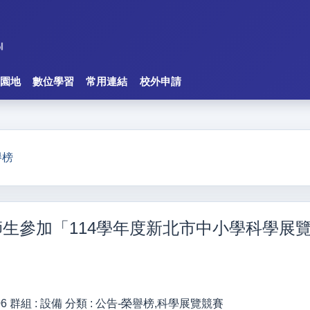
園地
數位學習
常用連結
校外申請
譽榜
師生參加「114學年度新北市中小學科學
06
群組 :
設備
分類 :
公告-榮譽榜,科學展覽競賽