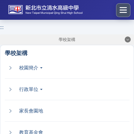
跳
到
主
要
:::
:::
內
學校架構
容
區
學校架構
塊
校園簡介
行政單位
家長會園地
教育基金會