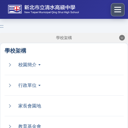
跳
到
主
要
:::
:::
內
學校架構
容
區
學校架構
塊
校園簡介
行政單位
家長會園地
教育基金會