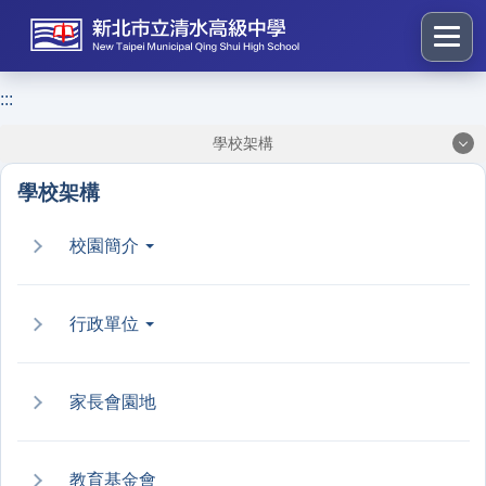
跳
到
主
要
:::
:::
內
學校架構
容
區
學校架構
塊
校園簡介
行政單位
家長會園地
教育基金會