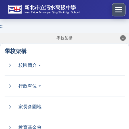
跳
到
主
要
:::
:::
內
學校架構
容
區
學校架構
塊
校園簡介
行政單位
家長會園地
教育基金會