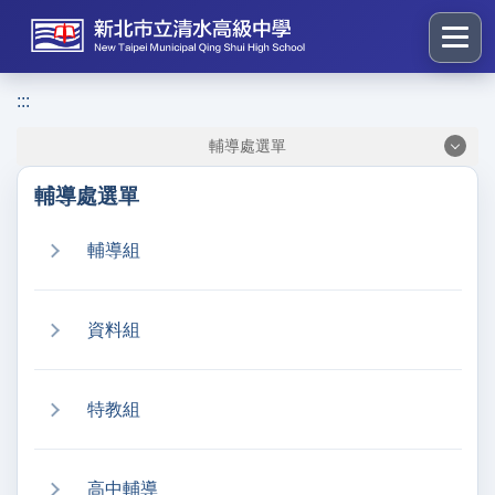
跳
到
主
要
:::
:::
內
輔導處選單
容
區
輔導處選單
塊
輔導組
資料組
特教組
高中輔導