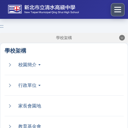
跳
到
主
要
:::
:::
內
學校架構
容
區
學校架構
塊
校園簡介
行政單位
家長會園地
教育基金會