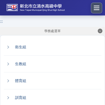
跳
到
主
要
:::
:::
內
學務處選單
容
區
塊
衛生組
生教組
體育組
訓育組