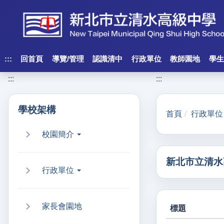
跳
到
主
要
內
:::
回首頁
導覽/管理
認識清中
行政單位
教師園地
學生
容
:::
:::
區
塊
學校架構
首頁
行政單位
校園簡介
新北市立清水
行政單位
家長會園地
標題