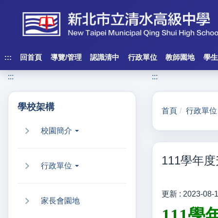
跳
到
主
要
內
:::
回首頁
導覽/管理
認識清中
行政單位
教師園地
學生
容
:::
:::
區
塊
學校架構
首頁
行政單位
校園簡介
111學年
行政單位
更新 :
2023-08-
家長會園地
111